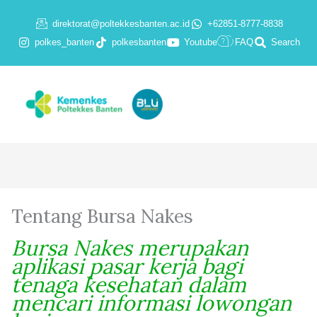
Skip
direktorat@poltekkesbanten.ac.id
+62851-8777-8838
to
polkes_banten
polkesbanten
Youtube
FAQ
Search
content
Tentang Bursa Nakes
Bursa Nakes merupakan
aplikasi pasar kerja bagi
tenaga kesehatan dalam
mencari informasi lowongan