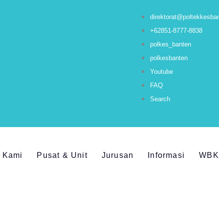
direktorat@poltekkesban
+62851-8777-8838
polkes_banten
polkesbanten
Youtube
FAQ
Search
 Kami
Pusat & Unit
Jurusan
Informasi
WBK