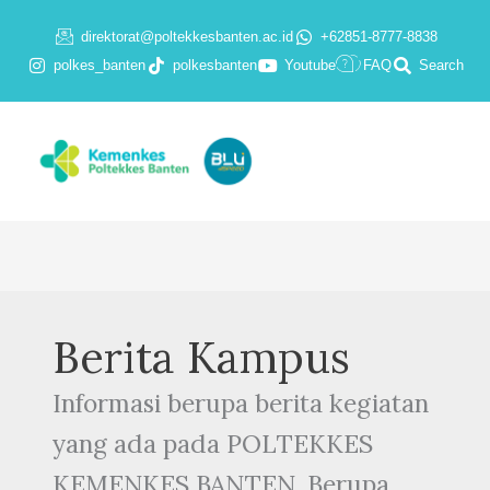
Skip
direktorat@poltekkesbanten.ac.id
+62851-8777-8838
to
polkes_banten
polkesbanten
Youtube
FAQ
Search
content
Berita Kampus
Informasi berupa berita kegiatan
yang ada pada POLTEKKES
KEMENKES BANTEN. Berupa