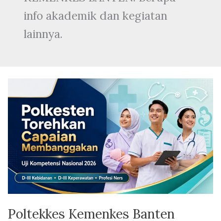
info akademik dan kegiatan
lainnya.
Poltekkes
Kemenkes
Banten
Torehkan
Capaian
Membanggakan
pada
Uji
Kompetensi
Nasional
Poltekkes Kemenkes Banten
2026