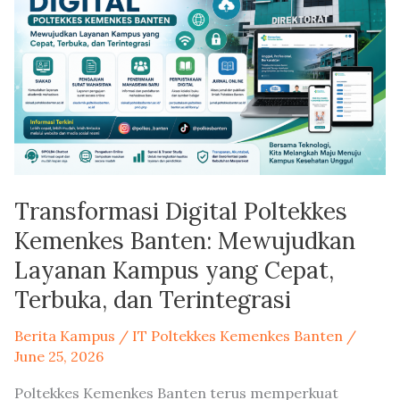
Kemenkes
Banten:
Mewujudkan
Layanan
Kampus
yang
Cepat,
Terbuka,
dan
Transformasi Digital Poltekkes
Terintegrasi
Kemenkes Banten: Mewujudkan
Layanan Kampus yang Cepat,
Terbuka, dan Terintegrasi
Berita Kampus
/
IT Poltekkes Kemenkes Banten
/
June 25, 2026
Poltekkes Kemenkes Banten terus memperkuat