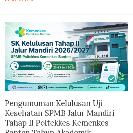
Pengumuman
Kelulusan
Uji
Kesehatan
SPMB
Jalur
Mandiri
Tahap
II
Poltekkes
Pengumuman Kelulusan Uji
Kemenkes
Banten
Kesehatan SPMB Jalur Mandiri
Tahun
Tahap II Poltekkes Kemenkes
Akademik
Banten Tahun Akademik