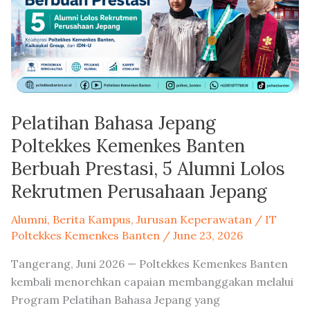
Kemenkes
Banten
Berbuah
Prestasi,
5
Alumni
Pelatihan Bahasa Jepang
Lolos
Rekrutmen
Poltekkes Kemenkes Banten
Perusahaan
Berbuah Prestasi, 5 Alumni Lolos
Jepang
Rekrutmen Perusahaan Jepang
Alumni
,
Berita Kampus
,
Jurusan Keperawatan
/
IT
Poltekkes Kemenkes Banten
/
June 23, 2026
Tangerang, Juni 2026 — Poltekkes Kemenkes Banten
kembali menorehkan capaian membanggakan melalui
Program Pelatihan Bahasa Jepang yang