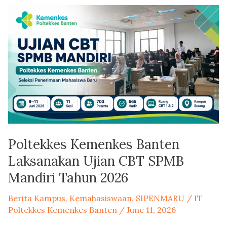
Poltekkes
Kemenkes
Banten
Laksanakan
Ujian
CBT
SPMB
Mandiri
Tahun
2026
Poltekkes Kemenkes Banten
Laksanakan Ujian CBT SPMB
Mandiri Tahun 2026
Berita Kampus
,
Kemahasiswaan
,
SIPENMARU
/
IT
Poltekkes Kemenkes Banten
/
June 11, 2026