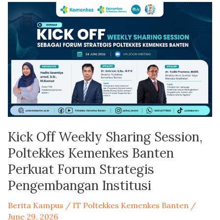
Kick
Off
Weekly
Sharing
Session,
Poltekkes
Kemenkes
Banten
Perkuat
Forum
Kick Off Weekly Sharing Session,
Strategis
Pengembangan
Poltekkes Kemenkes Banten
Institusi
Perkuat Forum Strategis
Pengembangan Institusi
Berita Kampus
/
IT Poltekkes Kemenkes Banten
/
June 29, 2026