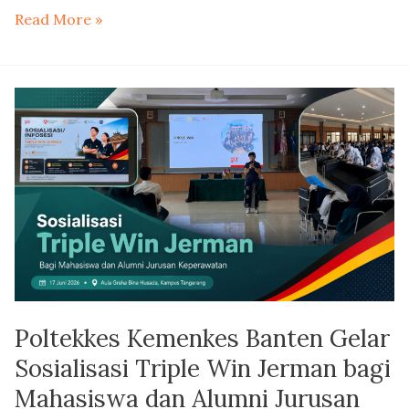
Read More »
Poltekkes
Kemenkes
Banten
Gelar
Sosialisasi
Triple
Win
Jerman
bagi
Mahasiswa
Poltekkes Kemenkes Banten Gelar
dan
Alumni
Sosialisasi Triple Win Jerman bagi
Jurusan
Mahasiswa dan Alumni Jurusan
Keperawatan